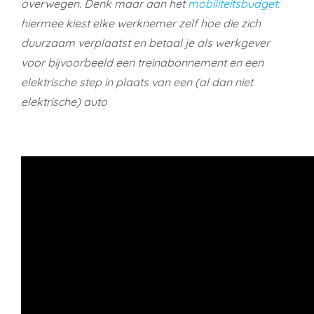
overwegen. Denk maar aan het
mobiliteitsbudget
:
hiermee kiest elke werknemer zelf hoe die zich
duurzaam verplaatst en betaal je als werkgever
voor bijvoorbeeld een treinabonnement en een
elektrische step in plaats van een (al dan niet
elektrische) auto