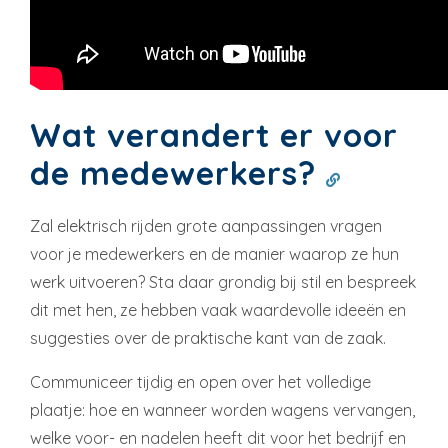
Wat verandert er voor
de medewerkers?
Zal elektrisch rijden grote aanpassingen vragen
voor je medewerkers en de manier waarop ze hun
werk uitvoeren? Sta daar grondig bij stil en bespreek
dit met hen, ze hebben vaak waardevolle ideeën en
suggesties over de praktische kant van de zaak.
Communiceer tijdig en open over het volledige
plaatje: hoe en wanneer worden wagens vervangen,
welke voor- en nadelen heeft dit voor het bedrijf en