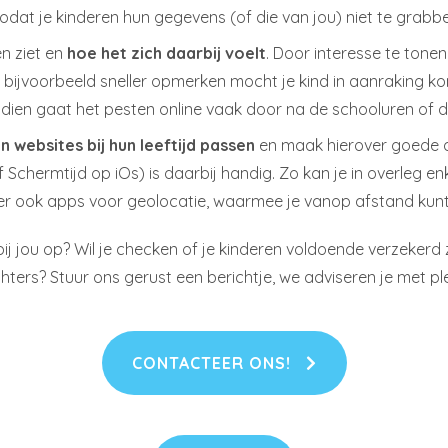
zodat je kinderen hun gegevens (of die van jou) niet te grabbe
en ziet en
hoe het zich daarbij voelt
. Door interesse te tone
het bijvoorbeeld sneller opmerken mocht je kind in aanraking
vendien gaat het pesten online vaak door na de schooluren of 
n websites bij hun leeftijd passen
en maak hierover goede 
 Schermtijd op iOs) is daarbij handig. Zo kan je in overleg en
n er ook apps voor geolocatie, waarmee je vanop afstand kunt
j jou op? Wil je checken of je kinderen voldoende verzekerd z
ers? Stuur ons gerust een berichtje, we adviseren je met ple
CONTACTEER ONS!