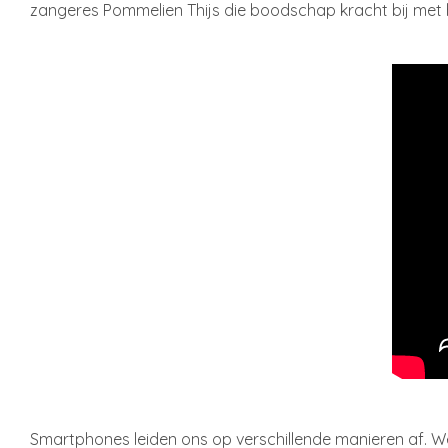
zangeres Pommelien Thijs die boodschap kracht bij met
Smartphones leiden ons op verschillende manieren af. We 