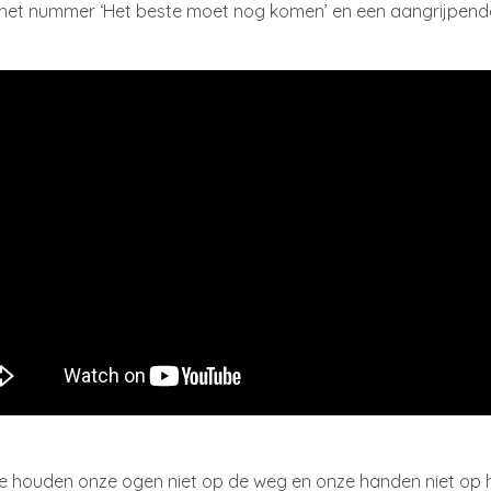
 het nummer ‘Het beste moet nog komen’ en een aangrijpende
houden onze ogen niet op de weg en onze handen niet op het s