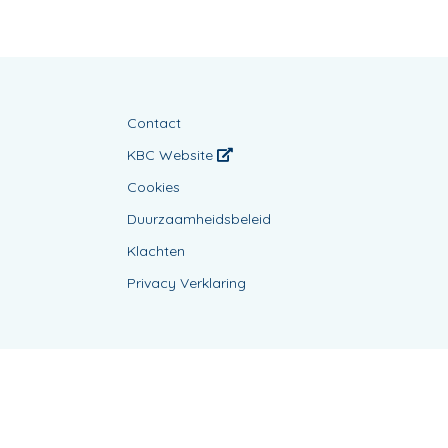
Contact
KBC Website
Cookies
Duurzaamheidsbeleid
Klachten
Privacy Verklaring
Powered by
KBC-Agent
(
versie 3.21.0
)
Bene.be
© 2026 alle rechten voorbehouden