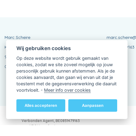
Marc Scheire
marc.scheire@
Kantoor Smishoek 3 - Walderdonk 28 (Zetel)
BE0851479163
Wij gebruiken cookies
9185 Lochristi / Wachtebeke
Op deze website wordt gebruik gemaakt van
cookies, zodat we site zoveel mogelijk op jouw
09 3 450 450
persoonlijk gebruik kunnen afstemmen. Als je de
cookies aanvaardt, dan gaan wij ervan uit dat je
toestemt met de gegevensverwerking die daaruit
voortvloeit. -
Meer info over cookies
Alles accepteren
Aanpassen
Verbonden Agent, BE0851479163
van KBC Verzekeringen nv
Professor Roger Van Overstraetenplein 2